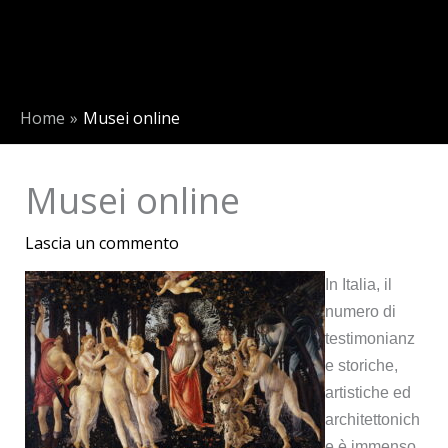
Home
Musei online
Musei online
Lascia un commento
In Italia, il
numero di
testimonianz
e storiche,
artistiche ed
architettonich
e è immenso,